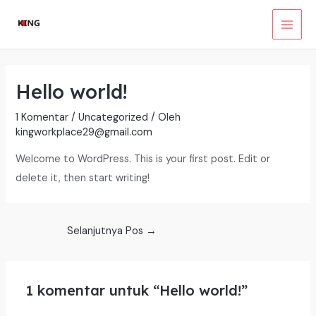
Lewati
ke
MAI
konten
MEN
Hello world!
1 Komentar
/
Uncategorized
/ Oleh
kingworkplace29@gmail.com
Welcome to WordPress. This is your first post. Edit or
delete it, then start writing!
Post
Selanjutnya Pos
→
navigation
1 komentar untuk “Hello world!”