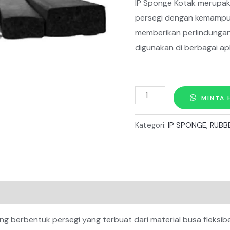
IP Sponge Kotak merupak
persegi dengan kemamp
memberikan perlindungan
digunakan di berbagai apl
Kuantitas
MINTA 
IP
SPONGE
Kategori:
IP SPONGE
,
RUBB
KOTAK
DMI-
K
IP
2
X
ng berbentuk persegi yang terbuat dari material busa fleksib
4