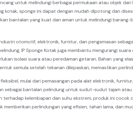
ancang untuk melindungi berbagai permukaan atau objek dari 
g kotak, sponge ini dapat dengan mudah dipotong dan dises
ikan bantalan yang kuat dan aman untuk melindungi barang-
dustri otomotif, elektronik, furnitur, dan pengemasan sebag
pelindung, IP Sponge Kotak juga membantu mengurangi suara 
lukan isolasi suara atau peredaman getaran. Bahan yang ela
entuk semula setelah tekanan dilepaskan, memastikan perlind
eksibel, mulai dari pemasangan pada alat elektronik, furnitu
kan sebagai bantalan pelindung untuk sudut-sudut tajam atau
n terhadap kelembapan dan suhu ekstrem, produk ini cocok d
ak memberikan perlindungan yang efisien, tahan lama, dan mu