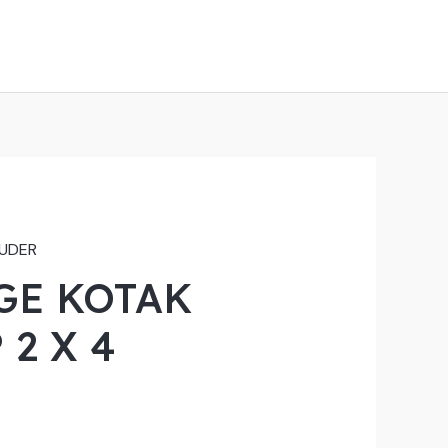
OUDER
GE KOTAK
 2 X 4