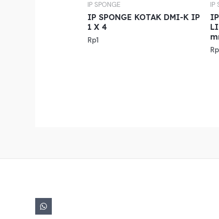
IP SPONGE
IP
IP SPONGE KOTAK DMI-K IP
I
1 X 4
L
m
Rp
1
Rp