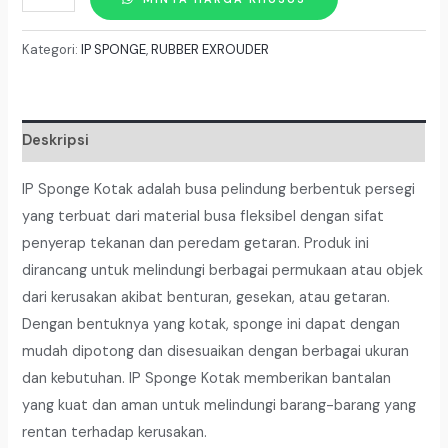
IP
SPONGE
Kategori:
IP SPONGE
,
RUBBER EXROUDER
KOTAK
DMI-
K
Deskripsi
IP
3
IP Sponge Kotak adalah busa pelindung berbentuk persegi
X
yang terbuat dari material busa fleksibel dengan sifat
3
penyerap tekanan dan peredam getaran. Produk ini
dirancang untuk melindungi berbagai permukaan atau objek
dari kerusakan akibat benturan, gesekan, atau getaran.
Dengan bentuknya yang kotak, sponge ini dapat dengan
mudah dipotong dan disesuaikan dengan berbagai ukuran
dan kebutuhan. IP Sponge Kotak memberikan bantalan
yang kuat dan aman untuk melindungi barang-barang yang
rentan terhadap kerusakan.