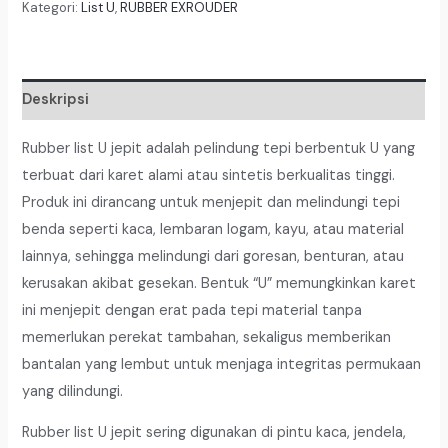
U
Kategori:
List U
,
RUBBER EXROUDER
Jepit
Tinggi
15mm,
Deskripsi
Got
2-
Rubber list U jepit adalah pelindung tepi berbentuk U yang
3mm
terbuat dari karet alami atau sintetis berkualitas tinggi.
Produk ini dirancang untuk menjepit dan melindungi tepi
benda seperti kaca, lembaran logam, kayu, atau material
lainnya, sehingga melindungi dari goresan, benturan, atau
kerusakan akibat gesekan. Bentuk “U” memungkinkan karet
ini menjepit dengan erat pada tepi material tanpa
memerlukan perekat tambahan, sekaligus memberikan
bantalan yang lembut untuk menjaga integritas permukaan
yang dilindungi.
Rubber list U jepit sering digunakan di pintu kaca, jendela,