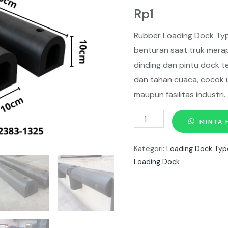
Rp
1
Rubber Loading Dock Typ
benturan saat truk mera
dinding dan pintu dock t
dan tahan cuaca, cocok 
maupun fasilitas industri.
Kuantitas
MINTA 
Rubber
Loading
Kategori:
Loading Dock Typ
Dock
Loading Dock
Type
D
10CM
X