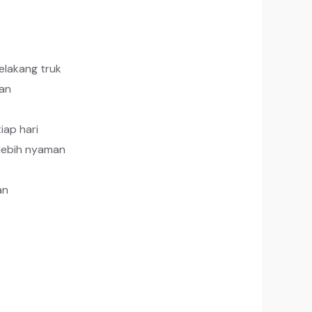
elakang truk
ran
iap hari
 lebih nyaman
an