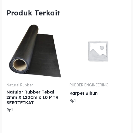
Produk Terkait
Natural Rubber
RUBBER ENGINEERING
Natular Rubber Tebal
Karpet Bihun
2mm X 120Cm x 10 MTR
Rp
1
SERTIFIKAT
Rp
1