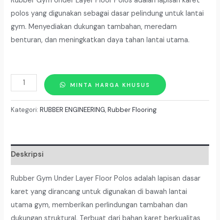
Rubber Gym Under Layer Floor Polos adalah lapisan karet
polos yang digunakan sebagai dasar pelindung untuk lantai
gym. Menyediakan dukungan tambahan, meredam
benturan, dan meningkatkan daya tahan lantai utama.
Kuantitas
MINTA HARGA KHUSUS
RUBBER
GYM
Kategori:
RUBBER ENGINEERING
,
Rubber Flooring
UNDER
LAYER
FLOOR
Deskripsi
POLOS
Tebal
Rubber Gym Under Layer Floor Polos adalah lapisan dasar
10
karet yang dirancang untuk digunakan di bawah lantai
mm
utama gym, memberikan perlindungan tambahan dan
Lebar
dukungan struktural. Terbuat dari bahan karet berkualitas