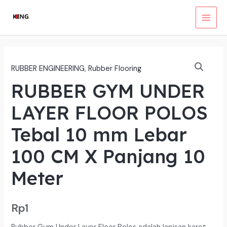
Lewati
ke
MAI
konten
MEN
RUBBER ENGINEERING
,
Rubber Flooring
RUBBER GYM UNDER
LAYER FLOOR POLOS
Tebal 10 mm Lebar
100 CM X Panjang 10
Meter
Rp
1