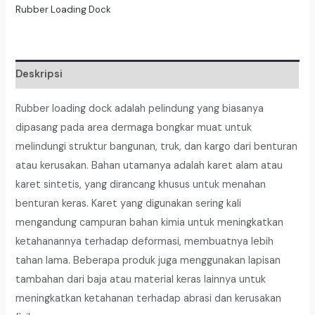
Dock
Rubber Loading Dock
Type
Kotak
T
Deskripsi
10CM
X
Rubber loading dock adalah pelindung yang biasanya
L
dipasang pada area dermaga bongkar muat untuk
25CM
melindungi struktur bangunan, truk, dan kargo dari benturan
X
atau kerusakan. Bahan utamanya adalah karet alam atau
Panjang
karet sintetis, yang dirancang khusus untuk menahan
100CM
benturan keras. Karet yang digunakan sering kali
mengandung campuran bahan kimia untuk meningkatkan
ketahanannya terhadap deformasi, membuatnya lebih
tahan lama. Beberapa produk juga menggunakan lapisan
tambahan dari baja atau material keras lainnya untuk
meningkatkan ketahanan terhadap abrasi dan kerusakan