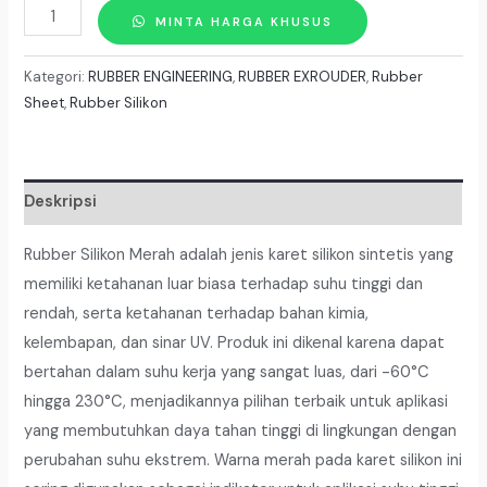
Kuantitas
MINTA HARGA KHUSUS
Rubber
Silikon
Kategori:
RUBBER ENGINEERING
,
RUBBER EXROUDER
,
Rubber
RED
Sheet
,
Rubber Silikon
Tebal
10mm
X
Deskripsi
100Cm
x
Rubber Silikon Merah adalah jenis karet silikon sintetis yang
10
memiliki ketahanan luar biasa terhadap suhu tinggi dan
Meter
rendah, serta ketahanan terhadap bahan kimia,
kelembapan, dan sinar UV. Produk ini dikenal karena dapat
bertahan dalam suhu kerja yang sangat luas, dari -60°C
hingga 230°C, menjadikannya pilihan terbaik untuk aplikasi
yang membutuhkan daya tahan tinggi di lingkungan dengan
perubahan suhu ekstrem. Warna merah pada karet silikon ini