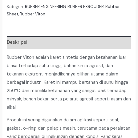
Viton
Kategori:
RUBBER ENGINEERING
,
RUBBER EXROUDER
,
Rubber
Tebal
Sheet
,
Rubber Viton
1mm
X
120Cm
Deskripsi
Rubber Viton adalah karet sintetis dengan ketahanan luar
biasa terhadap suhu tinggi, bahan kimia agresif, dan
tekanan ekstrem, menjadikannya pilihan utama dalam
berbagai industri. Karet ini mampu bertahan di suhu hingga
250°C dan memiliki ketahanan yang sangat baik terhadap
minyak, bahan bakar, serta pelarut agresif seperti asam dan
alkali.
Produk ini sering digunakan dalam aplikasi seperti seal,
gasket, o-ring, dan pelapis mesin, terutama pada peralatan
yang beroperasi di lingkungan dengan kondisi yang keras.