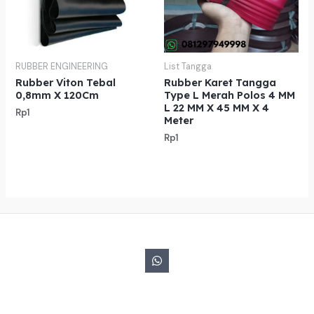
RUBBER ENGINEERING
List Tangga
Rubber Viton Tebal
Rubber Karet Tangga
0,8mm X 120Cm
Type L Merah Polos 4 MM
L 22 MM X 45 MM X 4
Rp
1
Meter
Rp
1