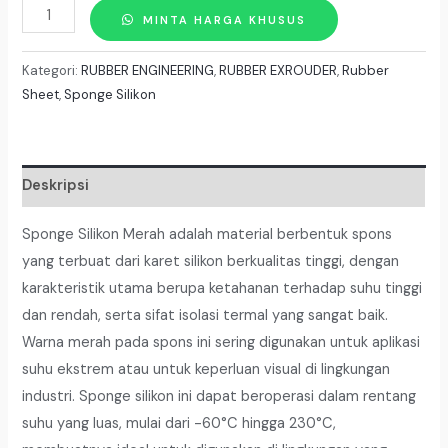
Kuantitas
MINTA HARGA KHUSUS
Sponge
Silikon
Kategori:
RUBBER ENGINEERING
,
RUBBER EXROUDER
,
Rubber
Red
Sheet
,
Sponge Silikon
Tebal
5mm
X
Deskripsi
100Cm
x
Sponge Silikon Merah adalah material berbentuk spons
10
yang terbuat dari karet silikon berkualitas tinggi, dengan
Meter
karakteristik utama berupa ketahanan terhadap suhu tinggi
dan rendah, serta sifat isolasi termal yang sangat baik.
Warna merah pada spons ini sering digunakan untuk aplikasi
suhu ekstrem atau untuk keperluan visual di lingkungan
industri. Sponge silikon ini dapat beroperasi dalam rentang
suhu yang luas, mulai dari -60°C hingga 230°C,