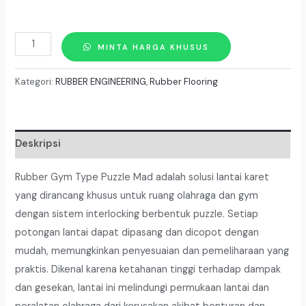
Kuantitas
MINTA HARGA KHUSUS
RUBBER
GYM
Kategori:
RUBBER ENGINEERING
,
Rubber Flooring
TYPE
PUZZLE
MAD
Deskripsi
Tebal
8
Rubber Gym Type Puzzle Mad adalah solusi lantai karet
MM
yang dirancang khusus untuk ruang olahraga dan gym
50
dengan sistem interlocking berbentuk puzzle. Setiap
Cm
potongan lantai dapat dipasang dan dicopot dengan
X
mudah, memungkinkan penyesuaian dan pemeliharaan yang
50
praktis. Dikenal karena ketahanan tinggi terhadap dampak
CM
dan gesekan, lantai ini melindungi permukaan lantai dan