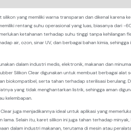
100Cm
x
ret silikon yang memiliki warna transparan dan dikenal karena
10
i memiliki rentang suhu operasional yang luas, biasanya dari 
Meter
merlukan ketahanan terhadap suhu tinggi tanpa kehilangan fleksi
rhadap air, ozon, sinar UV, dan berbagai bahan kimia, sehingga
igunakan dalam industri medis, elektronik, makanan dan minuma
Rubber Silikon Clear digunakan untuk membuat berbagai alat se
 biokompatibel, serta tahan terhadap sterilisasi berulang. Di in
ifatnya yang tidak menghantarkan listrik, sehingga aman dig
au kelembapan.
on Clear juga menjadikannya ideal untuk aplikasi yang memerl
lama. Selain itu, karet silikon ini juga tahan terhadap minyak,
an dalam industri makanan, terutama di mesin atau peralat