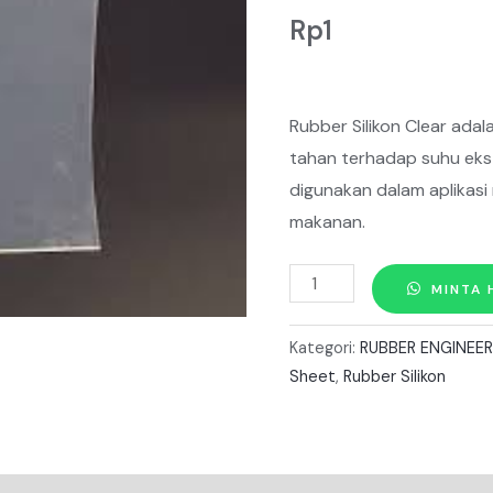
Rp
1
Rubber Silikon Clear adal
tahan terhadap suhu ekst
digunakan dalam aplikasi 
makanan.
Kuantitas
MINTA 
Rubber
Silikon
Kategori:
RUBBER ENGINEE
CLEAR
Sheet
,
Rubber Silikon
Tebal
5mm
X