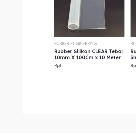
RUBBER ENGINEERING
RU
Rubber Silikon CLEAR Tebal
Ru
10mm X 100Cm x 10 Meter
3
Rp
1
Rp