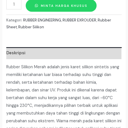
Kuantitas
MINTA HARGA KHUSUS
Rubber
Silikon
Kategori:
RUBBER ENGINEERING
,
RUBBER EXROUDER
,
Rubber
RED
Sheet
,
Rubber Silikon
Tebal
4mm
X
Deskripsi
100Cm
x
Rubber Silikon Merah adalah jenis karet silikon sintetis yang
10
memiliki ketahanan luar biasa terhadap suhu tinggi dan
Meter
rendah, serta ketahanan terhadap bahan kimia,
kelembapan, dan sinar UV. Produk ini dikenal karena dapat
bertahan dalam suhu kerja yang sangat luas, dari -60°C
hingga 230°C, menjadikannya pilihan terbaik untuk aplikasi
yang membutuhkan daya tahan tinggi di lingkungan dengan
perubahan suhu ekstrem. Warna merah pada karet silikon ini